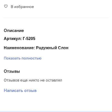
В избранное
Описание
Артикул: Г-5205
Наименование: Радужный Слон
Размер ткани 40*50 см
Показать полностью
Размер схемы 28,5*38 см (+- 0,5см)
Отзывы
Тематика: Животные
Отзывов еще никто не оставлял
Ткань: Габардин
Написать отзыв
Вышивка: Полная