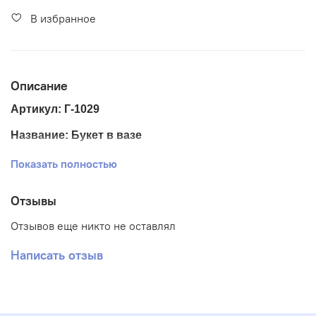
В избранное
Описание
Артикул: Г-1029
Название: Букет в вазе
Размер ткани 30*40 см
Показать полностью
Размер схемы 19,5*28 см.
Отзывы
Тематика: Цветы
Отзывов еще никто не оставлял
Ткань: Габардин
Написать отзыв
Вышивка: Полная