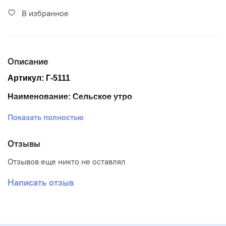
В избранное
Описание
Артикул: Г-5111
Наименование: Сельское утро
Размер ткани 40*50 см
Показать полностью
Размер схемы 39*28,5 см (+- 0,5см)
Отзывы
Тематика: Животные
Отзывов еще никто не оставлял
Ткань: Габардин
Написать отзыв
Вышивка: Частичная