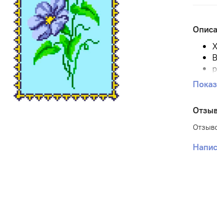
Опис
Х
В
р
Р
Показ
Р
К
Отзы
П
Отзыво
Напис