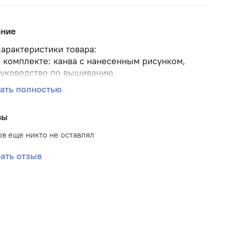
ание
арактеристики товара:
 комплекте: канва с нанесенным рисунком,
уководство по вышиванию.
азмер канвы 25*33 см.
ать полностью
азмер рисунка 14*29 см.
оличество цветов 8
вы
римечание: нитки в комплект не входят.
в еще никто не оставлял
ать отзыв