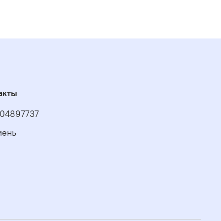
акты
04897737
мень