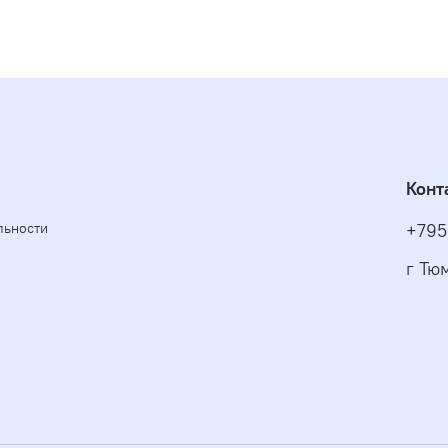
Конт
льности
+795
г Тю