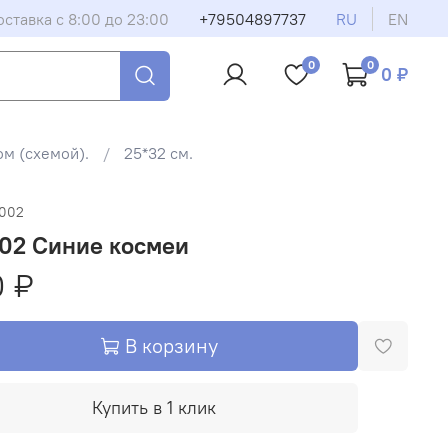
оставка с 8:00 до 23:00
+79504897737
RU
EN
0
0
0 ₽
м (схемой).
25*32 см.
1002
002 Синие космеи
0 ₽
В корзину
Купить в 1 клик