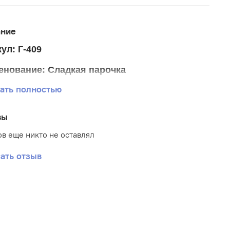
ание
ул: Г-409
енование: Сладкая парочка
ать полностью
р ткани 25*33 см.
р схемы 27,5*17 см.
вы
ика: Детские
в еще никто не оставлял
: Габардин
ать отзыв
вка: Частичная