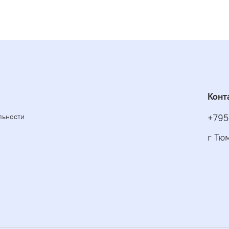
Конт
льности
+795
г Тю