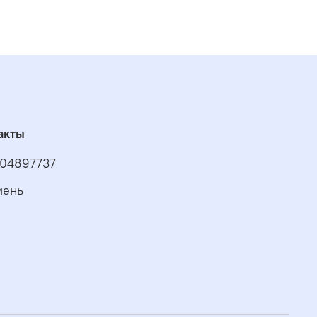
акты
04897737
мень