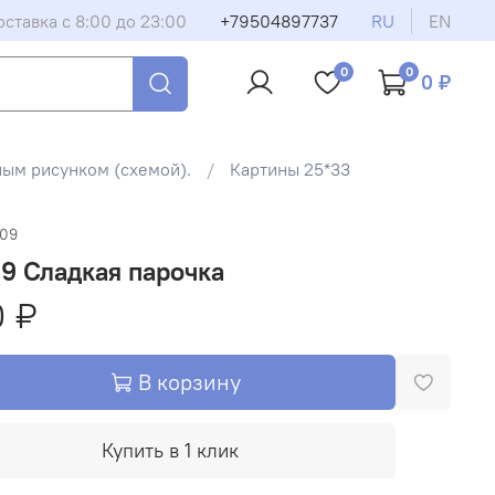
оставка с 8:00 до 23:00
+79504897737
RU
EN
0
0
0 ₽
ным рисунком (схемой).
Картины 25*33
409
9 Сладкая парочка
0 ₽
В корзину
Купить в 1 клик