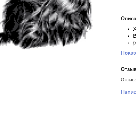
Опис
Х
В
р
Р
Показ
Р
К
Отзы
П
Отзыво
Напис