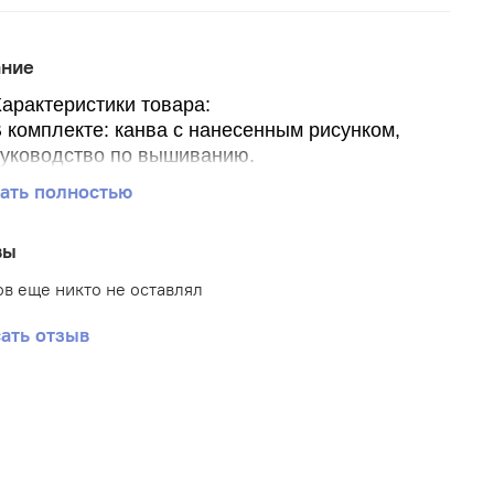
ание
арактеристики товара:
 комплекте: канва с нанесенным рисунком,
уководство по вышиванию.
азмер канвы 30*40 см.
ать полностью
азмер рисунка
оличество цветов 7
вы
римечание: нитки в комплект не входят.
в еще никто не оставлял
ать отзыв