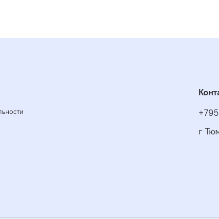
Конт
льности
+795
г Тю