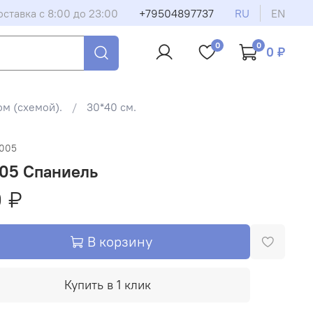
оставка с 8:00 до 23:00
+79504897737
RU
EN
0
0
0 ₽
м (схемой).
30*40 см.
1005
005 Спаниель
 ₽
В корзину
Купить в 1 клик