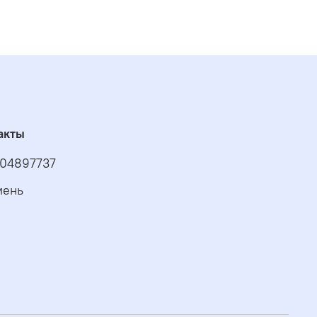
акты
04897737
мень