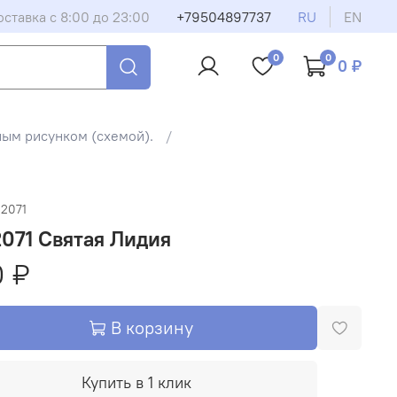
оставка с 8:00 до 23:00
+79504897737
RU
EN
0
0
0 ₽
ным рисунком (схемой).
-2071
071 Святая Лидия
0 ₽
В корзину
Купить в 1 клик