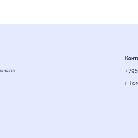
Конт
льности
+795
г Тю