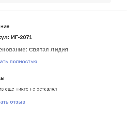
ание
ул: ИГ-2071
енование: Святая Лидия
ать полностью
р ткани 25*33 см.
р схемы 18*24 см.(+- 0,5 см)
вы
тика: Иконы
в еще никто не оставлял
: Габардин
ать отзыв
вка: Полная