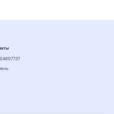
акты
04897737
мень