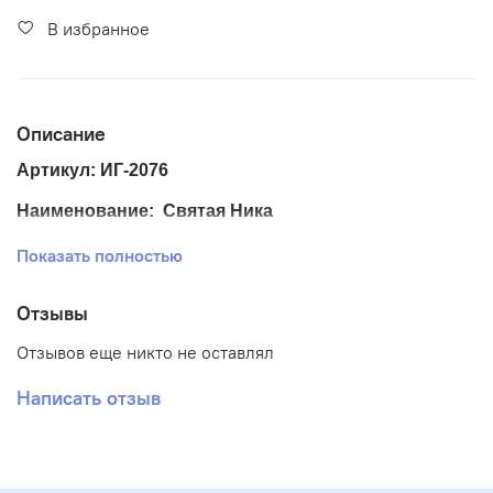
В избранное
Описание
Артикул: ИГ-2076
Наименование: Святая Ника
Размер ткани 25*33 см.
Показать полностью
Размер схемы 18*24 см. (+- 0,5 см)
Отзывы
Тематика: Иконы
Отзывов еще никто не оставлял
Ткань: Габардин
Написать отзыв
Вышивка: Полная