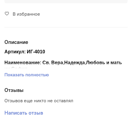
В избранное
Описание
Артикул:
ИГ-4010
Наименование:
Св. Вера,Надежда,Любовь и мать
их София
Показать полностью
Размер ткани 35*45 см.
Отзывы
Размер схемы 27,5*37,5 см.
Отзывов еще никто не оставлял
Тематика: Иконы
Написать отзыв
Ткань: Габардин
Вышивка: Полная