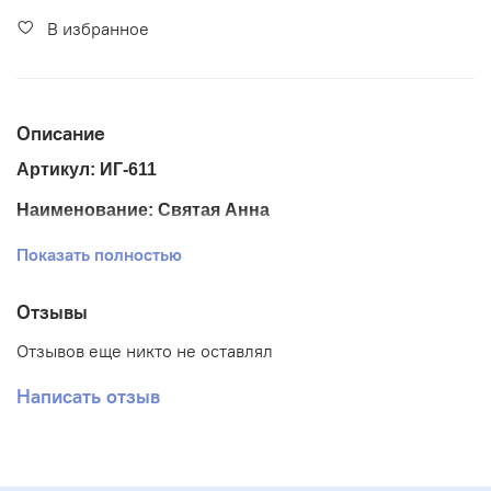
В избранное
Описание
Артикул: ИГ-611
Наименование: Святая Анна
Размер ткани 15*20 см.
Показать полностью
Размер схемы 9*12,5 см.
Отзывы
Тематика: Иконы
Отзывов еще никто не оставлял
Ткань: Габардин
Написать отзыв
Вышивка: Полная