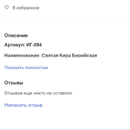
В избранное
Описание
Артикул: ИГ-094
Наименование: Святая Кира Берийская
Размер ткани 20*24 см
Показать полностью
Размер схемы 13*17 см
Отзывы
Тематика: Иконы
Отзывов еще никто не оставлял
Ткань: Габардин
Написать отзыв
Вышивка: Полная