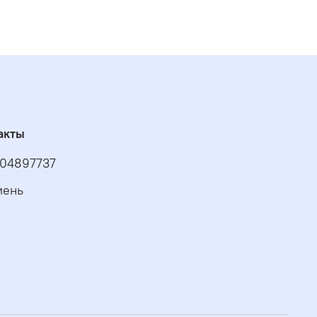
акты
04897737
мень