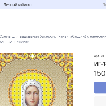
Личный кабинет
Д
Схемы для вышивания бисером. Ткань (габардин) с нанесен
менные Женские
арт.
ИГ-
ИГ-1
150