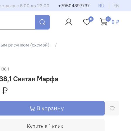
оставка с 8:00 до 23:00
+79504897737
RU
EN
0
0
0 ₽
ным рисунком (схемой).
138,1
38,1 Святая Марфа
 ₽
В корзину
Купить в 1 клик