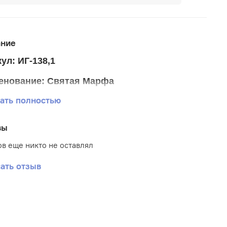
ание
ул: ИГ-138,1
енование: Святая Марфа
ать полностью
р ткани 20*24 см
р схемы 13*17 см
вы
тика: Иконы
в еще никто не оставлял
: Габардин
ать отзыв
вка: Частичная