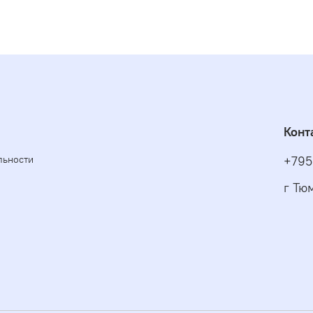
Конт
льности
+795
г Тю