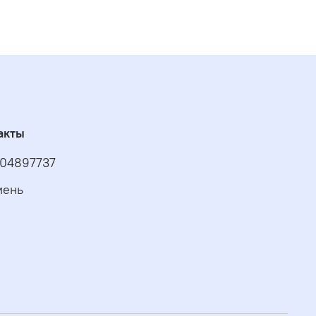
акты
04897737
мень