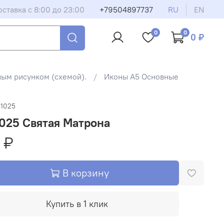
оставка с 8:00 до 23:00
+79504897737
RU
EN
0
0
0 ₽
ным рисунком (схемой).
Иконы А5 Основные
-1025
025 Святая Матрона
 ₽
В корзину
Купить в 1 клик