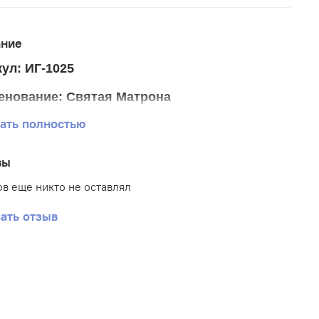
ание
ул: ИГ-1025
енование: Святая Матрона
ать полностью
р ткани 20*24 см
р схемы 13*17 см
вы
тика: Иконы
в еще никто не оставлял
: Габардин
ать отзыв
вка: Полная