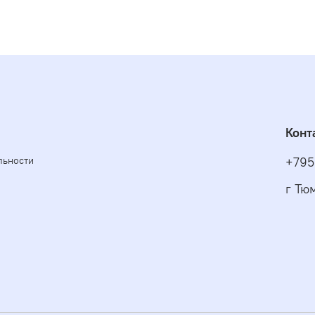
Конт
льности
+795
г Тю