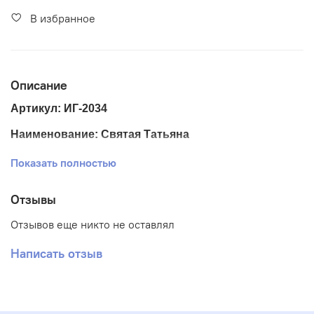
В избранное
Описание
Артикул: ИГ-2034
Наименование: Святая Татьяна
Размер ткани 25*33 см.
Показать полностью
Размер схемы 18*24 см.(+- 0,5 см)
Отзывы
Тематика: Иконы
Отзывов еще никто не оставлял
Ткань: Габардин
Написать отзыв
Вышивка: Полная