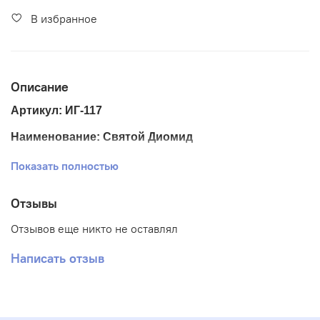
В избранное
Описание
Артикул: ИГ-117
Наименование: Святой Диомид
Размер ткани 20*24 см
Показать полностью
Размер схемы 13*17 см
Отзывы
Тематика: Иконы
Отзывов еще никто не оставлял
Ткань: Габардин
Написать отзыв
Вышивка: Полная