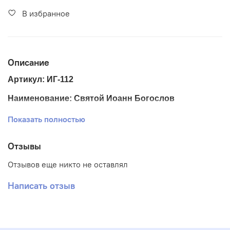
В избранное
Описание
Артикул: ИГ-112
Наименование: Святой Иоанн Богослов
Размер ткани 20*24 см
Показать полностью
Размер схемы 13*17 см
Отзывы
Тематика: Иконы
Отзывов еще никто не оставлял
Ткань: Габардин
Написать отзыв
Вышивка: Полная