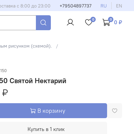
оставка с 8:00 до 23:00
+79504897737
RU
EN
0
0
0 ₽
ным рисунком (схемой).
-150
50 Святой Нектарий
 ₽
В корзину
Купить в 1 клик