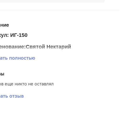
ание
ул: ИГ-150
енование:Святой Нектарий
ать полностью
р ткани 20*24 см
р схемы 13*17 см
вы
тика: Иконы
в еще никто не оставлял
: Габардин
ать отзыв
вка: Полная