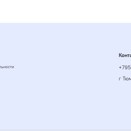
Конт
льности
+795
г Тю