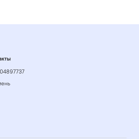
акты
04897737
мень