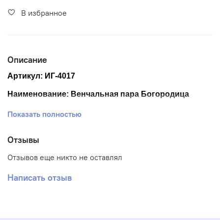
В избранное
Описание
Артикул:
ИГ-4017
Наименование:
Венчальная пара Богородица
Размер ткани 35*48 см.
Показать полностью
Размер схемы 28,5*38 см.
Отзывы
Тематика: Иконы
Отзывов еще никто не оставлял
Ткань: Габардин
Написать отзыв
Вышивка: Частичная